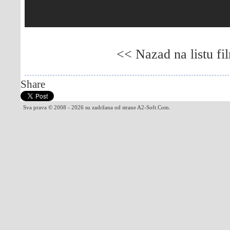
<< Nazad na listu fi
Gledaj online Ološ, Besplatno Ološ, Gledaj o
Share
Sva prava © 2008 - 2026 su zadržana od strane A2-Soft.Com.