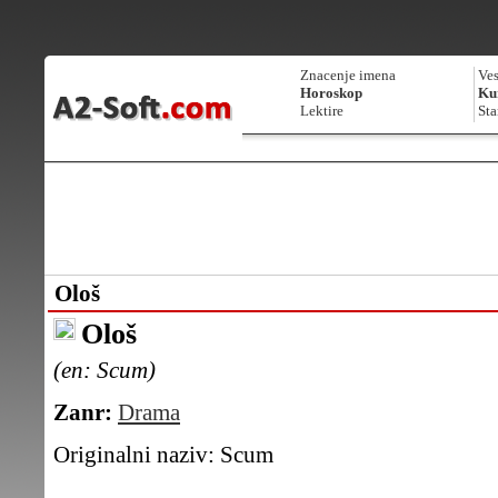
Znacenje imena
Ves
Horoskop
Kur
Lektire
Sta
Ološ
Ološ
(en: Scum)
Zanr:
Drama
Originalni naziv:
Scum