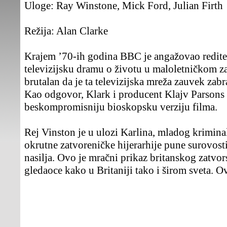
Uloge:
Ray Winstone, Mick Ford, Julian Firth
Režija:
Alan Clarke
Krajem ’70-ih godina BBC je angažovao reditel
televizijsku dramu o životu u maloletničkom za
brutalan da je ta televizijska mreža zauvek zab
Kao odgovor, Klark i producent Klajv Parsons s
beskompromisniju bioskopsku verziju filma.
Rej Vinston je u ulozi Karlina, mladog krimina
okrutne zatvoreničke hijerarhije pune surovosti
nasilja. Ovo je mračni prikaz britanskog zatvor
gledaoce kako u Britaniji tako i širom sveta. O