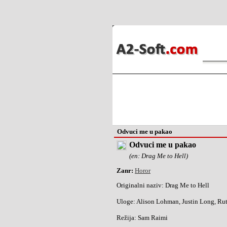
Odvuci me u pakao
Odvuci me u pakao
(en: Drag Me to Hell)
Zanr:
Horor
Originalni naziv:
Drag Me to Hell
Uloge:
Alison Lohman, Justin Long, Rut
Režija:
Sam Raimi