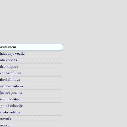
avni meni
ržavanje vozila
da večeras
deo klipovi
 današnji dan
tlovi filmova
ownload arhiva
kstovi pesama
sli poznatih
pota i zdravlje
aneta rođenja
anovnik
oroskop