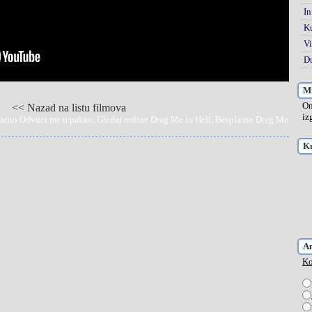
In
K
Vi
Du
Mi
On
<< Nazad na listu filmova
iz
latno Odvuci me u pakao, Gledaj online Drag Me to Hell, Besplatno Drag Me
Ku
A
Ko