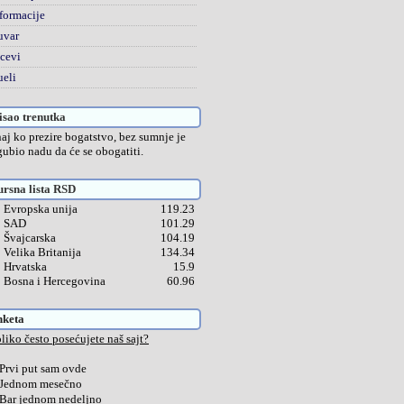
formacije
uvar
cevi
eli
sao trenutka
aj ko prezire bogatstvo, bez sumnje je
gubio nadu da će se obogatiti.
rsna lista RSD
Evropska unija
119.23
SAD
101.29
Švajcarska
104.19
Velika Britanija
134.34
Hrvatska
15.9
Bosna i Hercegovina
60.96
nketa
liko često posećujete naš sajt?
Prvi put sam ovde
Jednom mesečno
Bar jednom nedeljno