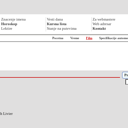
Znacenje imena
Vesti dana
Za webmastere
Horoskop
Kursna lista
Web adresar
Lektire
Stanje na putevima
Kontakt
Pocetna
Vreme
Film
Specifikacije automo
Pr
h Livier