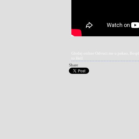
Gledaj online Odvuci me u pakao, Besp
to Hell
Share