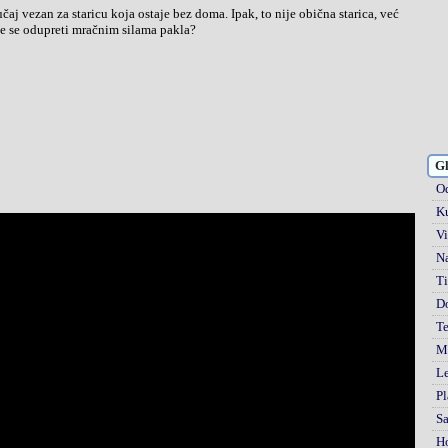
čaj vezan za staricu koja ostaje bez doma. Ipak, to nije obična starica, već
 će se odupreti mračnim silama pakla?
Gl
Od
Ku
Vi
Na
Ti
D
Te
Mi
Le
Pl
S
H