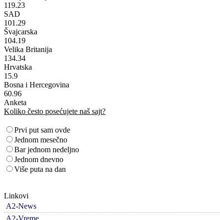
119.23
SAD
101.29
Švajcarska
104.19
Velika Britanija
134.34
Hrvatska
15.9
Bosna i Hercegovina
60.96
Anketa
Koliko često posećujete naš sajt?
Prvi put sam ovde
Jednom mesečno
Bar jednom nedeljno
Jednom dnevno
Više puta na dan
Linkovi
A2-News
A2-Vreme