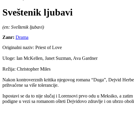
Sveštenik ljubavi
(en: Sveštenik ljubavi)
Zanr:
Drama
Originalni naziv:
Priest of Love
Uloge:
Ian McKellen, Janet Suzman, Ava Gardner
Režija:
Christopher Miles
Nakon kontroverznih kritika njegovog romana “Duga”, Dejvid Herbert
prihvaćene sa više tolerancije.
Ispostavi se da to nije slučaj i Lorensovi prvo odu u Meksiko, a zatim 
podigne u vezi sa romanom ošteti Dejvidovo zdravlje i on ubrzo oboli