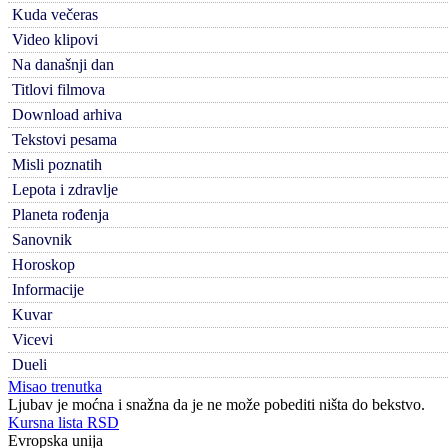
Kuda večeras
Video klipovi
Na današnji dan
Titlovi filmova
Download arhiva
Tekstovi pesama
Misli poznatih
Lepota i zdravlje
Planeta rođenja
Sanovnik
Horoskop
Informacije
Kuvar
Vicevi
Dueli
Misao trenutka
Ljubav je moćna i snažna da je ne može pobediti ništa do bekstvo.
Kursna lista RSD
Evropska unija