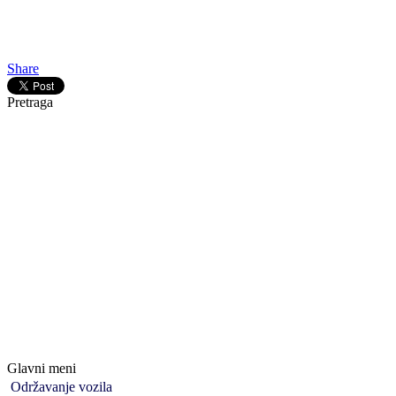
Gledaj online Sveštenik ljubavi, Besplatno Sveštenik ljubavi, Gledaj 
Share
Pretraga
Glavni meni
Održavanje vozila