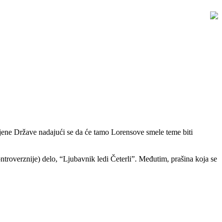
jene Države nadajući se da će tamo Lorensove smele teme biti
kontroverznije) delo, “Ljubavnik ledi Četerli”. Međutim, prašina koja se