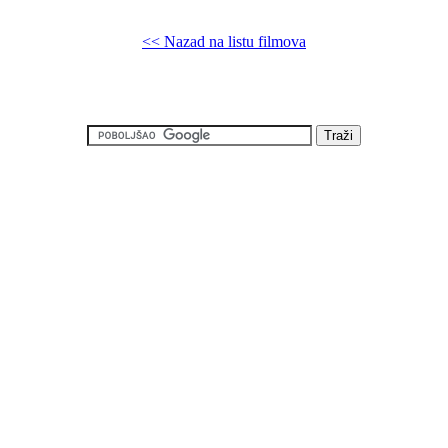
<< Nazad na listu filmova
online Sveštenik ljubavi, Besplatno Sveštenik ljubavi