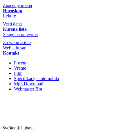
Znacenje imena
Horoskop
Lektire
Vesti dana
Kursna lista
Stanje na putevima
Za webmastere
Web adresar
Kontakt
Pocetna
Vreme
Film
Specifikacije automobila
Mp3 Download
Webmaster Bot
Sveštenik ljubavi