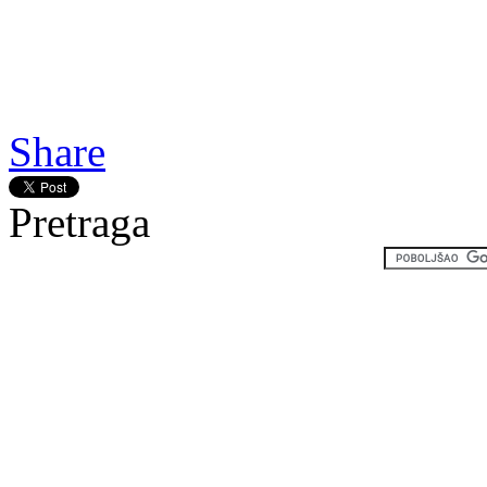
Gledaj online Nemilosrdni 
gadovi, Gledaj online Inglo
Inglourious Basterds
Share
Pretraga