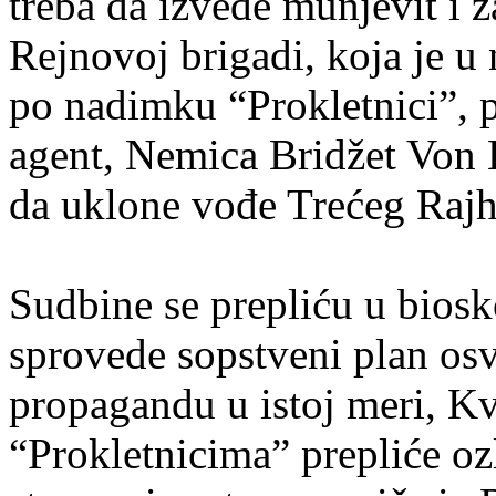
treba da izvede munjevit i 
Rejnovoj brigadi, koja je u
po nadimku “Prokletnici”, p
agent, Nemica Bridžet Von 
da uklone vođe Trećeg Rajh
Sudbine se prepliću u biosk
sprovede sopstveni plan osv
propagandu u istoj meri, Kv
“Prokletnicima” prepliće oz