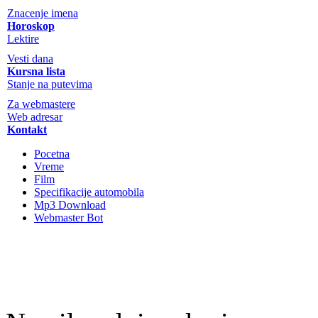
Znacenje imena
Horoskop
Lektire
Vesti dana
Kursna lista
Stanje na putevima
Za webmastere
Web adresar
Kontakt
Pocetna
Vreme
Film
Specifikacije automobila
Mp3 Download
Webmaster Bot