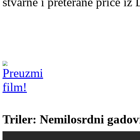
stvarne i preterane priče iz
Triler: Nemilosrdni gadov