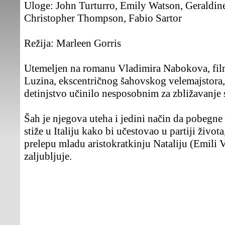
Uloge:
John Turturro, Emily Watson, Geraldine
Christopher Thompson, Fabio Sartor
Režija:
Marleen Gorris
Utemeljen na romanu Vladimira Nabokova, film
Luzina, ekscentričnog šahovskog velemajstora,
detinjstvo učinilo nesposobnim za zbližavanje 
Šah je njegova uteha i jedini način da pobegne
stiže u Italiju kako bi učestovao u partiji života
prelepu mladu aristokratkinju Nataliju (Emili 
zaljubljuje.