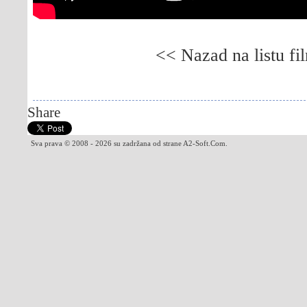
<< Nazad na listu fi
Gledaj online Lužinova odbrana, Besplatno Lu
online The Luzhin Defence, Besplatno The Lu
Share
Sva prava © 2008 - 2026 su zadržana od strane A2-Soft.Com.