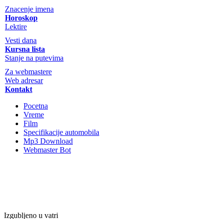
Znacenje imena
Horoskop
Lektire
Vesti dana
Kursna lista
Stanje na putevima
Za webmastere
Web adresar
Kontakt
Pocetna
Vreme
Film
Specifikacije automobila
Mp3 Download
Webmaster Bot
Izgubljeno u vatri