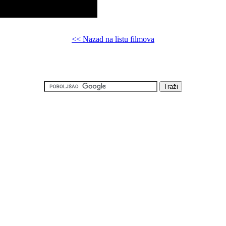
<< Nazad na listu filmova
j online Things We Lost in the Fire, Besplatno Things We Lost in the Fi