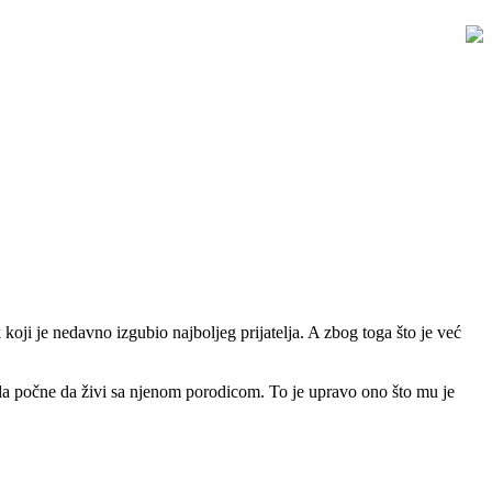
koji je nedavno izgubio najboljeg prijatelja. A zbog toga što je već
 da počne da živi sa njenom porodicom. To je upravo ono što mu je