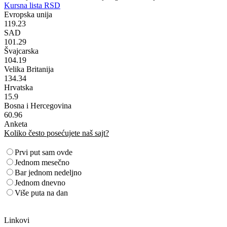
Kursna lista RSD
Evropska unija
119.23
SAD
101.29
Švajcarska
104.19
Velika Britanija
134.34
Hrvatska
15.9
Bosna i Hercegovina
60.96
Anketa
Koliko često posećujete naš sajt?
Prvi put sam ovde
Jednom mesečno
Bar jednom nedeljno
Jednom dnevno
Više puta na dan
Linkovi