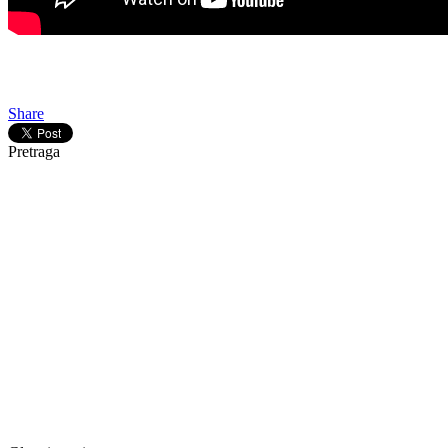
Gledaj online Izgubljeno u vatri, Besplatno Izgubljeno u vatri, Gleda
Share
Pretraga