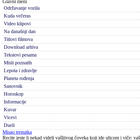
Glavni meni
Održavanje vozila
Kuda večeras
Video klipovi
Na današnji dan
Titlovi filmova
Download arhiva
Tekstovi pesama
Misli poznatih
Lepota i zdravlje
Planeta rođenja
Sanovnik
Horoskop
Informacije
Kuvar
Vicevi
Dueli
Misao trenutka
Recite jeste li nekad videli vašljivog čoveka koji ide ulicom i viče: vaš