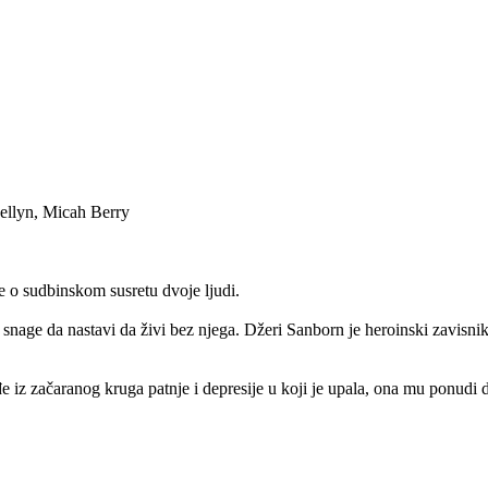
ellyn, Micah Berry
 o sudbinskom susretu dvoje ljudi.
 snage da nastavi da živi bez njega. Džeri Sanborn je heroinski zavisnik 
đe iz začaranog kruga patnje i depresije u koji je upala, ona mu ponudi