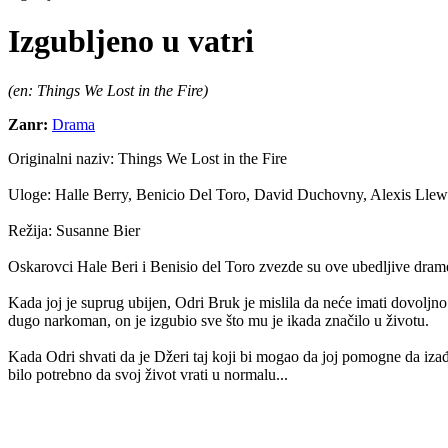
Izgubljeno u vatri
(en: Things We Lost in the Fire)
Zanr:
Drama
Originalni naziv:
Things We Lost in the Fire
Uloge:
Halle Berry, Benicio Del Toro, David Duchovny, Alexis Llew
Režija:
Susanne Bier
Oskarovci Hale Beri i Benisio del Toro zvezde su ove ubedljive drame
Kada joj je suprug ubijen, Odri Bruk je mislila da neće imati dovoljno
dugo narkoman, on je izgubio sve što mu je ikada značilo u životu.
Kada Odri shvati da je Džeri taj koji bi mogao da joj pomogne da iza
bilo potrebno da svoj život vrati u normalu...