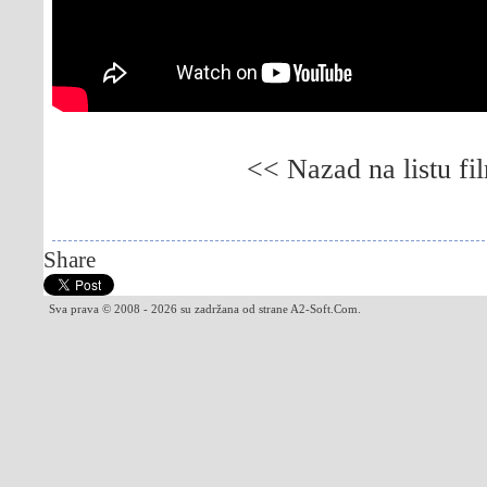
<< Nazad na listu fi
Gledaj online Emina želja, Besplatno Emina že
Wish, Besplatno Emma's Wish
Share
Sva prava © 2008 - 2026 su zadržana od strane A2-Soft.Com.