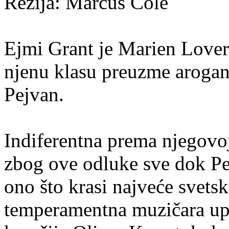
Režija:
Marcus Cole
Ejmi Grant je Marien Lover
njenu klasu preuzme arogant
Pejvan.
Indiferentna prema njegovoj
zbog ove odluke sve dok Pe
ono što krasi najveće svetsk
temperamentna muzičara upu