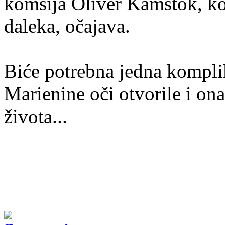
komšija Oliver Kamstok, ko
daleka, očajava.
Biće potrebna jedna kompli
Marienine oči otvorile i o
života...