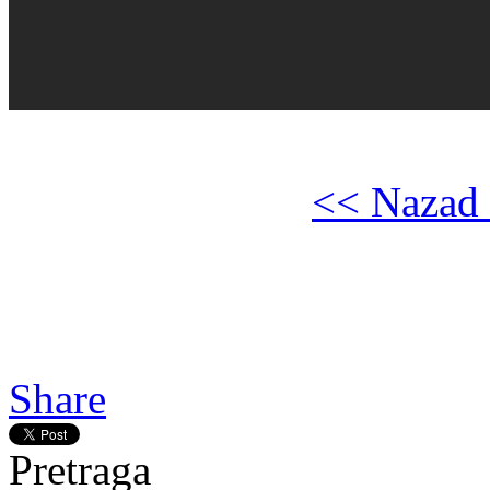
<< Nazad 
Gledaj online Pesma srca, B
online A Song from the Hea
Heart
Share
Pretraga