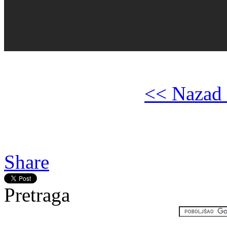
<< Nazad 
Gledaj online Raskid, Bespl
Breaking Up, Besplatno Br
Share
Pretraga