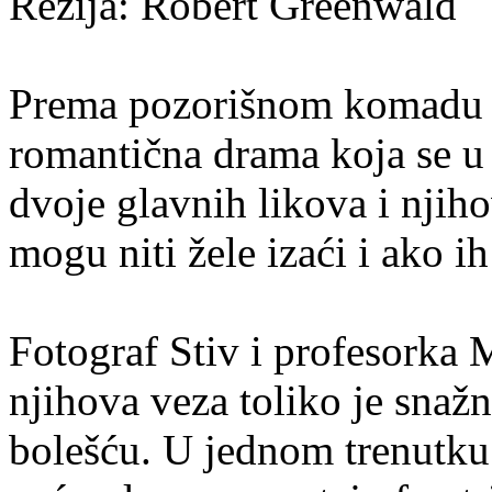
Režija:
Robert Greenwald
Prema pozorišnom komadu i 
romantična drama koja se u 
dvoje glavnih likova i njih
mogu niti žele izaći i ako i
Fotograf Stiv i profesorka M
njihova veza toliko je snažn
bolešću. U jednom trenutku