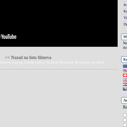
In
K
Vi
Du
Mi
Ne
do
<< Nazad na listu filmova
Ku
 Idealni suprug, Gledaj online An Ideal Husband, Besplatno An Ideal
A
Ko