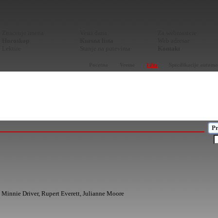
Znacenje imena
Vesti dana
Za webmastere
Horoskop
Kursna lista
Web adresar
Lektire
Stanje na putevima
Kontakt
Pocetna
Vreme
Film
Specifikacije automo
Pr
 Minnie Driver, Rupert Everett, Julianne Moore