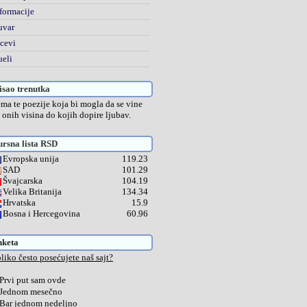
formacije
uvar
cevi
eli
sao trenutka
ma te poezije koja bi mogla da se vine
 onih visina do kojih dopire ljubav.
rsna lista RSD
Evropska unija
119.23
SAD
101.29
Švajcarska
104.19
Velika Britanija
134.34
Hrvatska
15.9
Bosna i Hercegovina
60.96
nketa
liko često posećujete naš sajt?
Prvi put sam ovde
Jednom mesečno
Bar jednom nedeljno