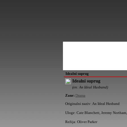
Idealni suprug
Idealni suprug
(en: An Ideal Husband)
Zanr:
Drama
Originalni naziv:
An Ideal Husband
Uloge:
Cate Blanchett, Jeremy Northam,
Režija:
Oliver Parker