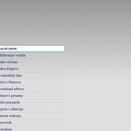
avni meni
ržavanje vozila
da večeras
deo klipovi
 današnji dan
tlovi filmova
ownload arhiva
kstovi pesama
sli poznatih
pota i zdravlje
aneta rođenja
anovnik
oroskop