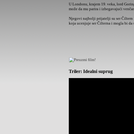
U Londonu, krajem 19. veka, lord Goring
može da mu parira i izbegavajući venčan
Njegovi najbolji prijatelji su ser Čilter
koja ucenjuje ser Čilterna i mogla bi da 
Triler: Idealni suprug