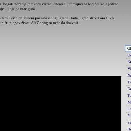
, bogati neženja, provodi vreme lenčareći, flertujući sa Mejbel koja jedino
je u koje ga otac gura.
n i ledi Gertruda, bračni par savršenog ugleda. Tada u grad stiže Lora Čivli
uništi njegov život. Ali Goring to neće da dozvoli...
Gl
Od
Ku
Vi
Na
Ti
D
Te
Mi
Le
Pl
S
H