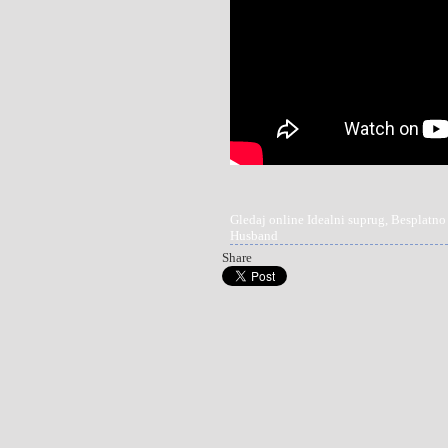
Gledaj online Idealni suprug, Besplatno
Husband
Share