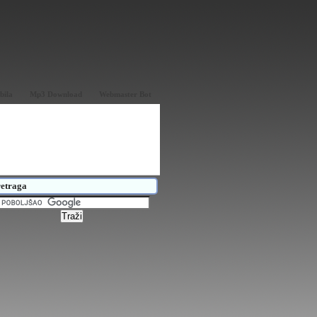
bila
Mp3 Download
Webmaster Bot
etraga