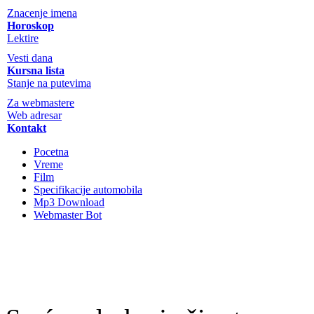
Znacenje imena
Horoskop
Lektire
Vesti dana
Kursna lista
Stanje na putevima
Za webmastere
Web adresar
Kontakt
Pocetna
Vreme
Film
Specifikacije automobila
Mp3 Download
Webmaster Bot