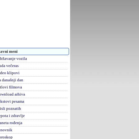
avni meni
ržavanje vozila
da večeras
deo klipovi
 današnji dan
tlovi filmova
ownload arhiva
kstovi pesama
sli poznatih
pota i zdravlje
aneta rođenja
anovnik
oroskop