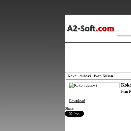
Koko i duhovi - Ivan Kušan
Koko
Ivan 
Download
Share