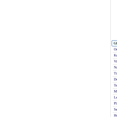
Gl
Od
Ku
Vi
Na
Ti
D
Te
Mi
Le
Pl
S
H