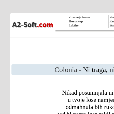
Znacenje imena
Ves
Horoskop
Kur
Lektire
Sta
Colonia
- Ni traga, n
Nikad posumnjala n
u tvoje lose namje
odmahnula bih ru
kad bi nesto lose rekli 