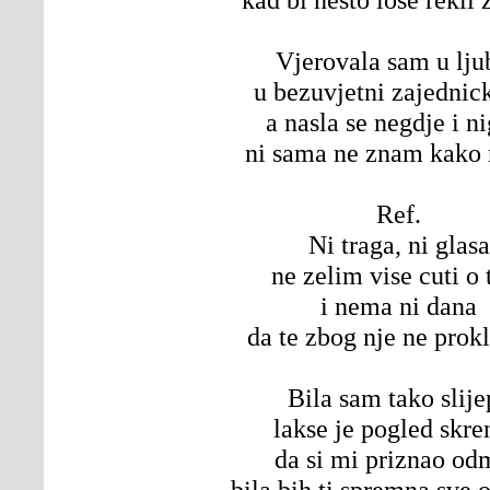
Vjerovala sam u lju
u bezuvjetni zajednick
a nasla se negdje i n
ni sama ne znam kako 
Ref.
Ni traga, ni glasa
ne zelim vise cuti o 
i nema ni dana
da te zbog nje ne prok
Bila sam tako slije
lakse je pogled skre
da si mi priznao od
bila bih ti spremna sve o