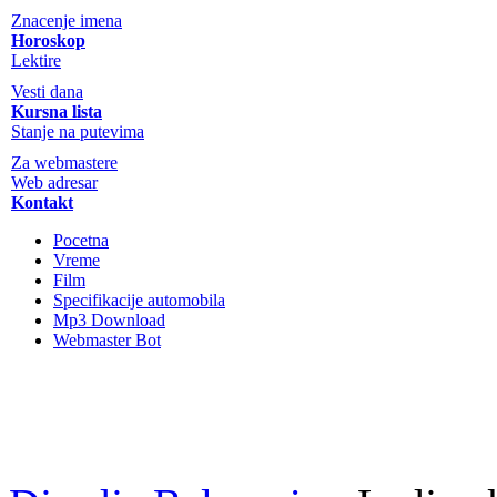
Znacenje imena
Horoskop
Lektire
Vesti dana
Kursna lista
Stanje na putevima
Za webmastere
Web adresar
Kontakt
Pocetna
Vreme
Film
Specifikacije automobila
Mp3 Download
Webmaster Bot