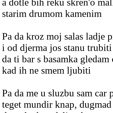
a dotle bih reku skren'o ma
starim drumom kamenim
Pa da kroz moj salas ladje p
i od djerma jos stanu trubiti
da ti bar s basamka gledam
kad ih ne smem ljubiti
Pa da me u sluzbu sam car p
teget mundir knap, dugmad