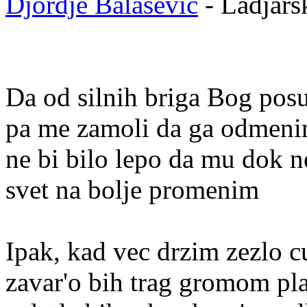
Djordje Balasevic
- Ladjars
Da od silnih briga Bog pos
pa me zamoli da ga odmen
ne bi bilo lepo da mu dok n
svet na bolje promenim
Ipak, kad vec drzim zezlo 
zavar'o bih trag gromom p