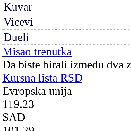
Kuvar
Vicevi
Dueli
Misao trenutka
Da biste birali između dva z
Kursna lista RSD
Evropska unija
119.23
SAD
101.29