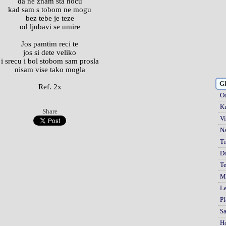
da ne znam sta hocu
kad sam s tobom ne mogu
bez tebe je teze
od ljubavi se umire
Jos pamtim reci te
jos si dete veliko
i srecu i bol stobom sam prosla
nisam vise tako mogla
Gl
Ref. 2x
Od
Ku
Share
Vi
Na
Ti
D
Te
Mi
Le
Pl
S
H