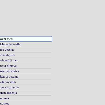
avni meni
ržavanje vozila
da večeras
deo klipovi
 današnji dan
tlovi filmova
ownload arhiva
kstovi pesama
sli poznatih
pota i zdravlje
aneta rođenja
anovnik
oroskop