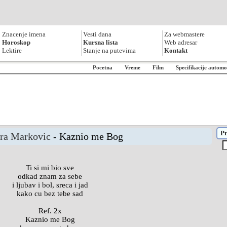
Znacenje imena
Vesti dana
Za webmastere
Horoskop
Kursna lista
Web adresar
Lektire
Stanje na putevima
Kontakt
Pocetna
Vreme
Film
Specifikacije automo
Pr
ra Markovic
- Kaznio me Bog
Ti si mi bio sve
odkad znam za sebe
i ljubav i bol, sreca i jad
kako cu bez tebe sad
Ref. 2x
Kaznio me Bog