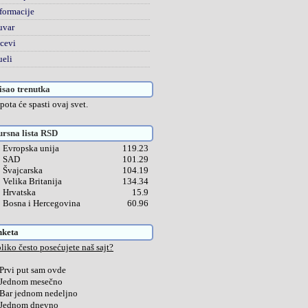
formacije
uvar
cevi
eli
sao trenutka
pota će spasti ovaj svet.
rsna lista RSD
Evropska unija
119.23
SAD
101.29
Švajcarska
104.19
Velika Britanija
134.34
Hrvatska
15.9
Bosna i Hercegovina
60.96
nketa
liko često posećujete naš sajt?
Prvi put sam ovde
Jednom mesečno
Bar jednom nedeljno
Jednom dnevno