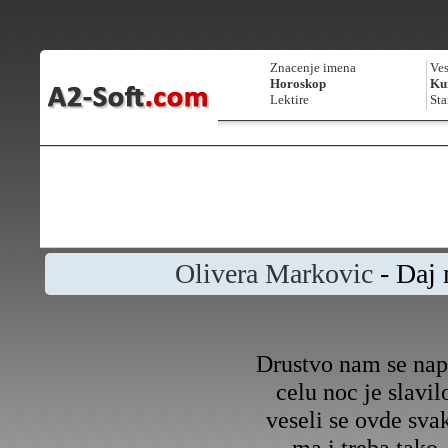
Znacenje imena
Ves
Horoskop
Kur
Lektire
Sta
Olivera Markovic
- Daj
Drustvo nam se nap
celu noc je slavil
veseli se ovde sva
ma i treba tako