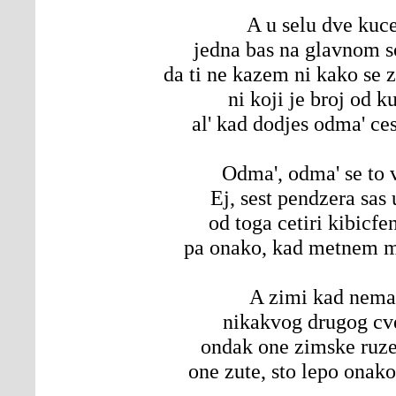
A u selu dve kuc
jedna bas na glavnom s
da ti ne kazem ni kako se 
ni koji je broj od k
al' kad dodjes odma' ces
Odma', odma' se to 
Ej, sest pendzera sas 
od toga cetiri kibicfen
pa onako, kad metnem m
A zimi kad nema
nikakvog drugog cv
ondak one zimske ruze
one zute, sto lepo onako