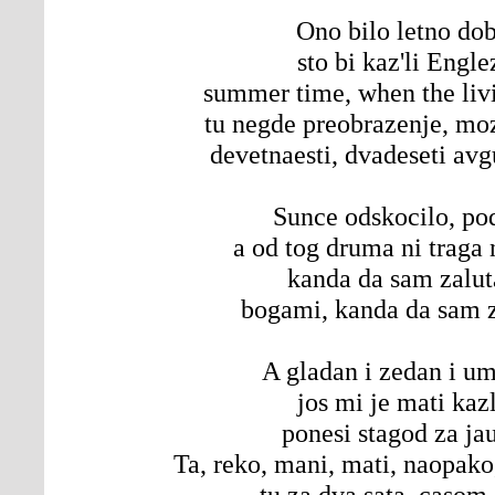
Ono bilo letno do
sto bi kaz'li Engle
summer time, when the livi
tu negde preobrazenje, moz'
devetnaesti, dvadeseti av
Sunce odskocilo, po
a od tog druma ni traga 
kanda da sam zalu
bogami, kanda da sam 
A gladan i zedan i u
jos mi je mati kaz
ponesi stagod za ja
Ta, reko, mani, mati, naopako,
tu za dva sata, casom 