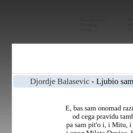
Znacenje imena
Ves
Horoskop
Kur
Lektire
Sta
Djordje Balasevic
- Ljubio sam
E, bas sam onomad razm
od cega pravidu tam
pa sam pit'o i, i Mitu, 
i onog Mileta Devica, b