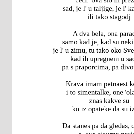
sad, je l' u taljige, je l'
ili tako stagodj
A dva bela, ona para
samo kad je, kad su neki
je l' u zimu, tu tako oko Sv
kad ih upregnem u sa
pa s praporcima, pa divo
Krava imam petnaest 
i to simentalke, one 'o
znas kakve su
ko iz opateke da su i
Da stanes pa da gledas, 
e, ove sigurno nosi