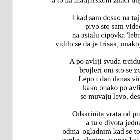
I kad sam dosao na taj
prvo sto sam vide
na astalu cipovka 'leb
vidilo se da je frisak, onak
A po avliji svuda trcidu
brojleri oni sto se z
Lepo i dan danas vi
kako onako po avli
se muvaju levo, de
Odskrinita vrata od p
a tu e divota jedn
odma' ogladnim kad se to
sunke, slanine, a znas koj