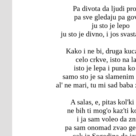
Pa divota da ljudi pr
pa sve gledaju pa go
ju sto je lepo
ju sto je divno, i jos svas
Kako i ne bi, druga kuc
celo crkve, isto na l
isto je lepa i puna k
samo sto je sa slameni
al' ne mari, tu mi sad baba 
A salas, e, pitas kol'ki
ne bih ti mog'o kaz'ti ko
i ja sam voleo da z
pa sam onomad zvao g
cak iz Segedina da i