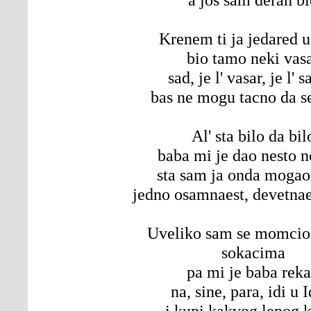
Krenem ti ja jedared u
bio tamo neki vas
sad, je l' vasar, je l' 
bas ne mogu tacno da s
Al' sta bilo da bil
baba mi je dao nesto 
sta sam ja onda mogao
jedno osamnaest, devetnae
Uveliko sam se momcio
sokacima
pa mi je baba rek
na, sine, para, idi u 
i kupi kakvog lepog 