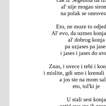
al' nije mogao siro
na polak se onesves
Eto, ne moze to odje
Al' evo, da uzmes konja
al' dobrog konja
pa uzjases pa jase
i jases i jases do uv
Znas, i uvece i tebi i ko
i mislite, gdi smo i krenul
a jos ste na mom sa
eto, tol'ki je
U stali sest konja
cetir' ova sto ih pr