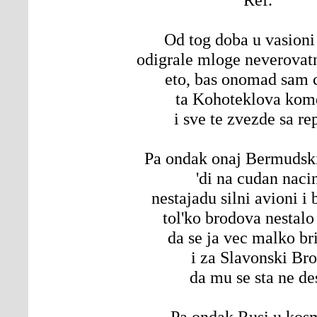
Od tog doba u vasioni
odigrale mloge neverovat
eto, bas onomad sam c
ta Kohoteklova kom
i sve te zvezde sa r
Pa ondak onaj Bermudski
'di na cudan naci
nestajadu silni avioni i
tol'ko brodova nestal
da se ja vec malko b
i za Slavonski Br
da mu se sta ne de
Pa ondak Rusi u kos