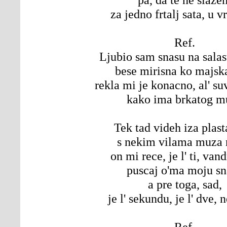
za jedno frtalj sata, u v
Ref.
Ljubio sam snasu na salas
bese mirisna ko majsk
rekla mi je konacno, al' su
kako ima brkatog m
Tek tad videh iza plast
s nekim vilama muza 
on mi rece, je l' ti, van
puscaj o'ma moju sn
a pre toga, sad,
je l' sekundu, je l' dve,
Ref.