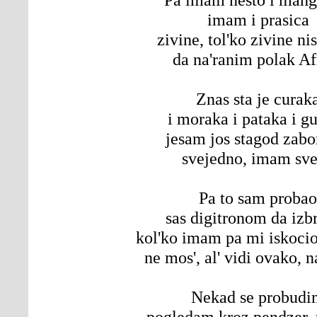
imam i prasica
zivine, tol'ko zivine nis
da na'ranim polak Af
Znas sta je curak
i moraka i pataka i g
jesam jos stagod zabo
svejedno, imam sv
Pa to sam probao
sas digitronom da izb
kol'ko imam pa mi iskocio
ne mos', al' vidi ovako, 
Nekad se probudi
pogledam kroz pendzer, 