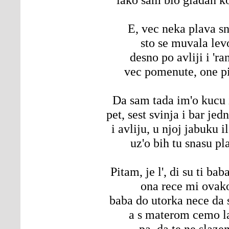
E, vec neka plava s
sto se muvala lev
desno po avliji i 'ra
vec pomenute, one pi
Da sam tada im'o kucu 
pet, sest svinja i bar jed
i avliju, u njoj jabuku il
uz'o bih tu snasu pl
Pitam, je l', di su ti bab
ona rece mi ovak
baba do utorka nece da s
a s materom cemo l
pa, da te ne slaze