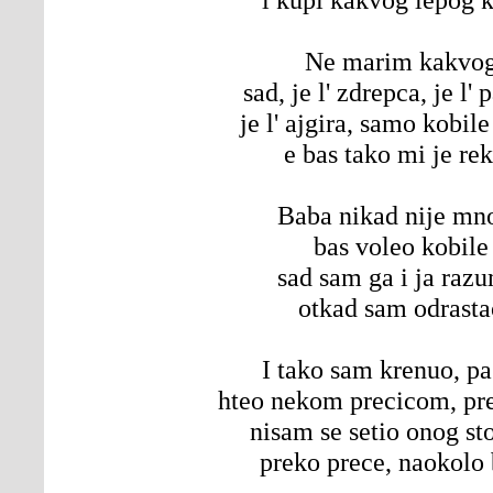
Ne marim kakvo
sad, je l' zdrepca, je l' 
je l' ajgira, samo kobil
e bas tako mi je re
Baba nikad nije mn
bas voleo kobile
sad sam ga i ja raz
otkad sam odrasta
I tako sam krenuo, p
hteo nekom precicom, pre
nisam se setio onog st
preko prece, naokolo 