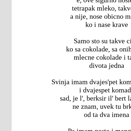
tetrapak mleko, takv
a nije, nose obicno 
ko i nase krave
Samo sto su takve c
ko sa cokolade, sa onih
mlecne cokolade i t
divota jedna
Svinja imam dvajes'pet kom
i dvajespet koma
sad, je l', berksir il' bert
ne znam, uvek tu b
od ta dva imena
Pa imam nesto i mang