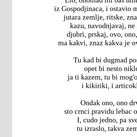
iz Gospodjinaca, i ostavio 
jutara zemlje, ritske, zn
kazu, navodnjavaj, ne
djubri, prskaj, ovo, ono,
ma kakvi, znaz kakva je o
Tu kad bi dugmad pos
opet bi nesto nikl
ja ti kazem, tu bi mog'o
i kikiriki, i articok
Ondak ono, ono dr
sto crnci pravidu lebac 
I, cudo jedno, pa sv
tu izraslo, takva ze