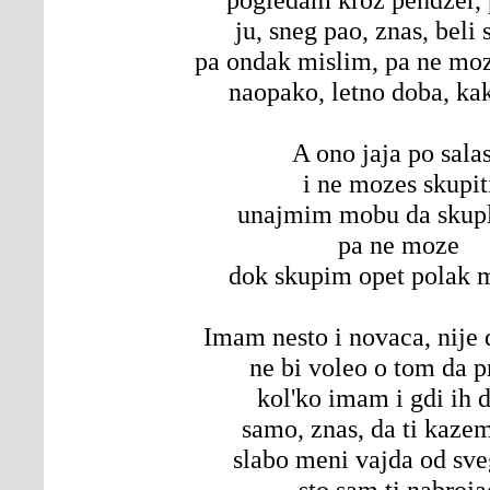
ju, sneg pao, znas, beli 
pa ondak mislim, pa ne moz
naopako, letno doba, ka
A ono jaja po sala
i ne mozes skupit
unajmim mobu da skupl
pa ne moze
dok skupim opet polak 
Imam nesto i novaca, nij
ne bi voleo o tom da 
kol'ko imam i gdi ih 
samo, znas, da ti kaze
slabo meni vajda od sve
sto sam ti nabroja