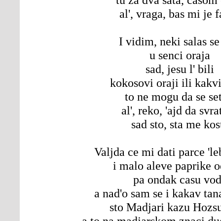
al', vraga, bas mi je f
I vidim, neki salas se
u senci oraja
sad, jesu l' bili
kokosovi oraji ili kakv
to ne mogu da se se
al', reko, 'ajd da svra
sad sto, sta me kos
Valjda ce mi dati parce 'le
i malo aleve paprike 
pa ondak casu vo
a nad'o sam se i kakav tan
sto Madjari kazu Hozsu
a to na madjarskom znaci d