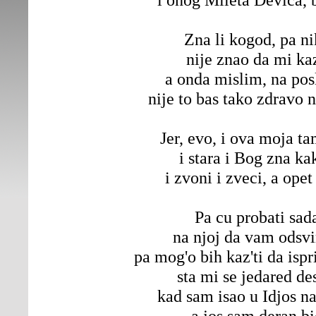
Zna li kogod, pa n
nije znao da mi ka
a onda mislim, na pos
nije to bas tako zdravo 
Jer, evo, i ova moja t
i stara i Bog zna ka
i zvoni i zveci, a opet
Pa cu probati sad
na njoj da vam odsv
pa mog'o bih kaz'ti da is
sta mi se jedared de
kad sam isao u Idjos na
a jos sam deran b