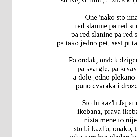
One 'nako sto im
red slanine pa red su
pa red slanine pa red 
pa tako jedno pet, sest puta
Pa ondak, ondak dzige
pa svargle, pa krvav
a dole jedno plekano
puno cvaraka i droz
Sto bi kaz'li Japan
ikebana, prava ikeb
nista mene to nije
sto bi kazl'o, onako, 
iako sam bio gladan k