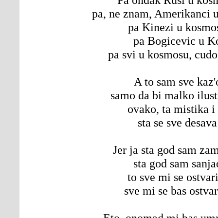
pa, ne znam, Amerikanci 
pa Kinezi u kosmo
pa Bogicevic u K
pa svi u kosmosu, cudo
A to sam sve kaz'
samo da bi malko ilus
ovako, ta mistika i
sta se sve desava
Jer ja sta god sam zam
sta god sam sanja
to sve mi se ostvar
sve mi se bas ostvar
Eto, onomad mi bas umr