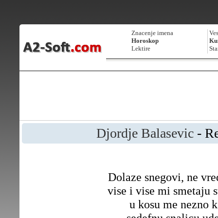
Znacenje imena
Ves
Horoskop
Kur
Lektire
Sta
Djordje Balasevic
- R
Dolaze snegovi, ne vre
vise i vise mi smetaju 
u kosu me nezno k
sedefnu snalicu ud