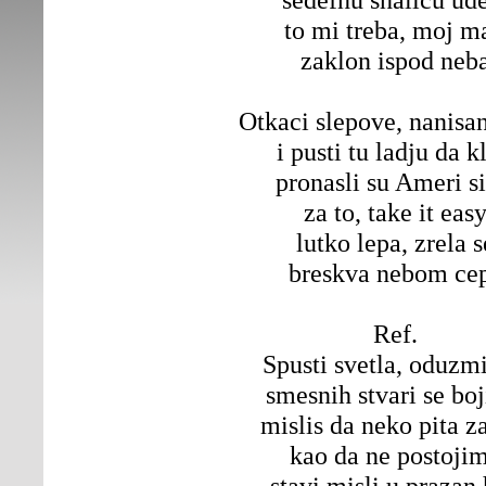
to mi treba, moj ma
zaklon ispod neb
Otkaci slepove, nanisan
i pusti tu ladju da kl
pronasli su Ameri si
za to, take it eas
lutko lepa, zrela s
breskva nebom ce
Ref.
Spusti svetla, oduzm
smesnih stvari se bo
mislis da neko pita z
kao da ne postoji
stavi misli u prazan