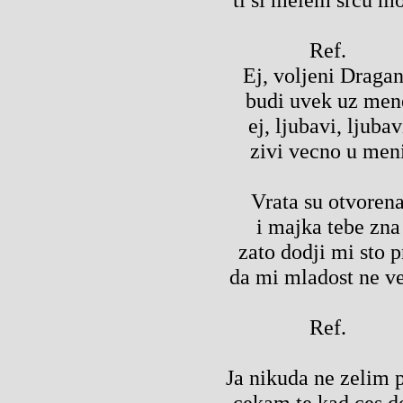
Ref.
Ej, voljeni Draga
budi uvek uz men
ej, ljubavi, ljubav
zivi vecno u men
Vrata su otvoren
i majka tebe zna
zato dodji mi sto p
da mi mladost ne v
Ref.
Ja nikuda ne zelim 
cekam te kad ces d