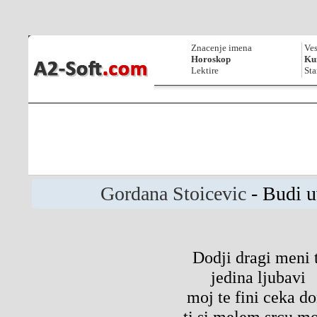
Znacenje imena
Ves
Horoskop
Kur
Lektire
Sta
Gordana Stoicevic
- Budi 
Dodji dragi meni t
jedina ljubavi
moj te fini ceka d
ti si melem srcu 