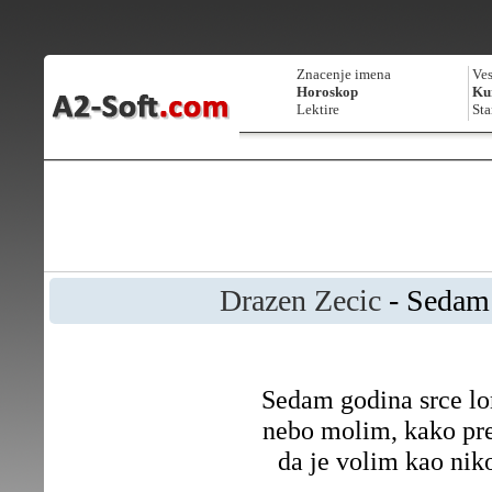
Znacenje imena
Ves
Horoskop
Kur
Lektire
Sta
Drazen Zecic
- Sedam
Sedam godina srce l
nebo molim, kako pre
da je volim kao nik