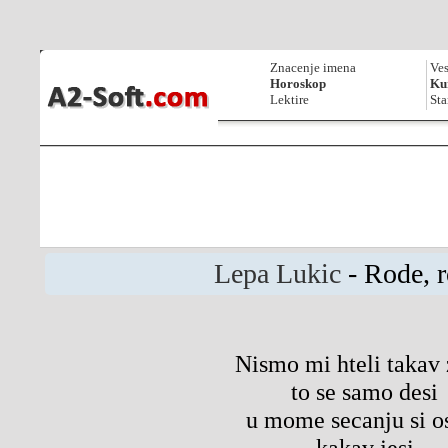
Znacenje imena
Ves
Horoskop
Kur
Lektire
Sta
Lepa Lukic
- Rode, r
Nismo mi hteli takav 
to se samo desi
u mome secanju si o
kakav jesi