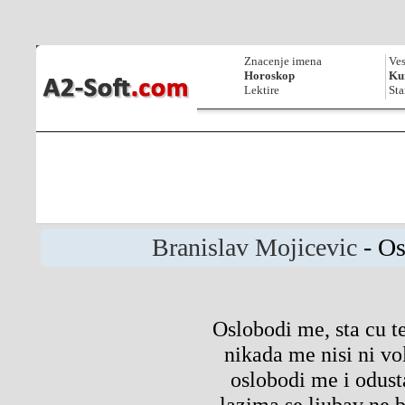
Znacenje imena
Ves
Horoskop
Kur
Lektire
Sta
Branislav Mojicevic
- Os
Oslobodi me, sta cu te
nikada me nisi ni vo
oslobodi me i odust
lazima se ljubav ne b