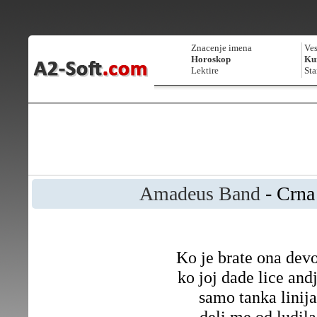
Znacenje imena
Ves
Horoskop
Kur
Lektire
Sta
Amadeus Band
- Crna
Ko je brate ona dev
ko joj dade lice and
samo tanka linija
deli me od ludila