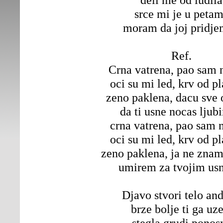
srce mi je u peta
moram da joj pridje
Ref.
Crna vatrena, pao sam 
oci su mi led, krv od 
zeno paklena, dacu sve 
da ti usne nocas ljub
crna vatrena, pao sam 
oci su mi led, krv od 
zeno paklena, ja ne znam
umirem za tvojim us
Djavo stvori telo and
brze bolje ti ga uze
stegla grudi ponos