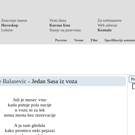
Znacenje imena
Vesti dana
Za webmastere
Horoskop
Kursna lista
Web adresar
Lektire
Stanje na putevima
Kontakt
Pocetna
Vreme
Film
Specifikacije automo
Pr
e Balasevic
- Jedan Sasa iz voza
Juli je mesec vruc
kada putuje pola nacije
u vozu ni za lek
nema mesta bez rezervacije
A ja sam gledala
kako promicu neki pejzazi