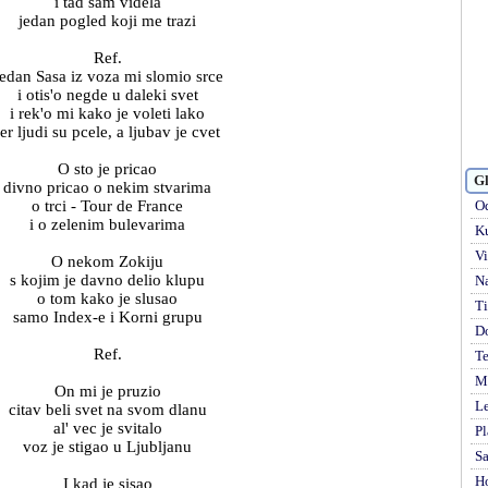
i tad sam videla
jedan pogled koji me trazi
Ref.
edan Sasa iz voza mi slomio srce
i otis'o negde u daleki svet
i rek'o mi kako je voleti lako
jer ljudi su pcele, a ljubav je cvet
O sto je pricao
Gl
divno pricao o nekim stvarima
o trci - Tour de France
Od
i o zelenim bulevarima
Ku
Vi
O nekom Zokiju
s kojim je davno delio klupu
Na
o tom kako je slusao
Ti
samo Index-e i Korni grupu
D
Ref.
Te
Mi
On mi je pruzio
Le
citav beli svet na svom dlanu
al' vec je svitalo
Pl
voz je stigao u Ljubljanu
S
H
I kad je sisao