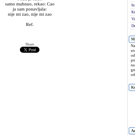
samo mahnuo, rekao: Cao
In
ja sam ponavljala:
K
nije mi zao, nije mi zao
Vi
Ref.
Du
Mi
Share
Na
ni
od
pr
na
gr
ot
Ku
A