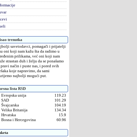
formacije
uvar
cevi
eli
sao trenutka
jbolji savetodavci, pomagači i prijatelji
su oni koji nam kažu šta da radimo u
ređenim prilikama, već oni koji nam
uže strastan duh i želju da se ponašamo
 pravi način i puste nas, i pored svih
ešaka koje napravimo, da sami
krijemo najbolji mogući put.
rsna lista RSD
Evropska unija
119.23
SAD
101.29
Švajcarska
104.19
Velika Britanija
134.34
Hrvatska
15.9
Bosna i Hercegovina
60.96
nketa