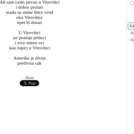
Ali sam cesto pevao u Virovitici
i dobro prosao
mada su strme litice svud
oko Virovitice
opet bi dosao
Li
U Virovitici
A
ne postoje pritisci
A
i zive mirno svi
kao hipici u Virovitici
Amerika je divna
predivna cak
Share