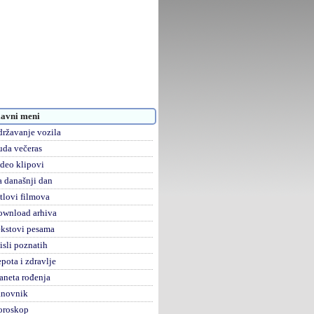
avni meni
ržavanje vozila
da večeras
deo klipovi
 današnji dan
tlovi filmova
ownload arhiva
kstovi pesama
sli poznatih
pota i zdravlje
aneta rođenja
anovnik
oroskop