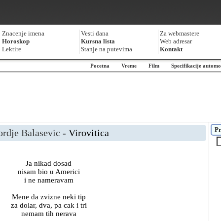
Znacenje imena
Vesti dana
Za webmastere
Horoskop
Kursna lista
Web adresar
Lektire
Stanje na putevima
Kontakt
Pocetna
Vreme
Film
Specifikacije automo
Pr
ordje Balasevic
- Virovitica
Ja nikad dosad
nisam bio u Americi
i ne nameravam
Mene da zvizne neki tip
za dolar, dva, pa cak i tri
nemam tih nerava