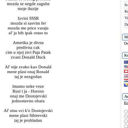
mozda se negde zagube
In
moje iluzije
K
Vi
Izvini SSSR
mozda si sasvim fer
Du
mozda me price varaju
al' ja bih ipak ostao tu
Mi
Amerika je divna
De
predivna cak
cim u njoj zivi Paja Patak
Ku
zvani Donald Duck
Al' nije svako kao Donald
mene plasi onaj Ronald
taj je nezgodan
Imamo neke veze
Rusi i ja - Horoso
onaj me Dostojevski
A
jednostavno obara
Ko
Al' nisu svi k'o Dostojevski
mene plasi Sibirevski
taj je prohladan