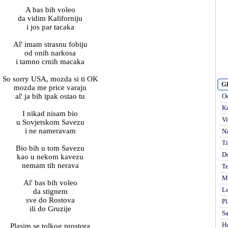
A bas bih voleo
da vidim Kaliforniju
i jos par tacaka
Al' imam strasnu fobiju
od onih narkosa
i tamno crnih macaka
So sorry USA, mozda si ti OK
Gl
mozda me price varaju
al' ja bih ipak ostao tu
Od
Ku
I nikad nisam bio
Vi
u Sovjetskom Savezu
i ne nameravam
Na
Ti
Bio bih u tom Savezu
D
kao u nekom kavezu
nemam tih nerava
Te
Mi
Al' bas bih voleo
Le
da stignem
sve do Rostova
Pl
ili do Gruzije
S
H
Plasim se tolkog prostora