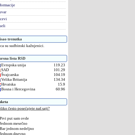
formacije
uvar
cevi
eli
sao trenutka
ca su sudbinski kažnjenici.
rsna lista RSD
Evropska unija
119.23
SAD
101.29
Švajcarska
104.19
Velika Britanija
134.34
Hrvatska
15.9
Bosna i Hercegovina
60.96
nketa
liko često posećujete naš sajt?
Prvi put sam ovde
Jednom mesečno
Bar jednom nedeljno
Jednom dnevno