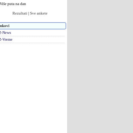
Više puta na dan
Rezultati
|
Sve ankete
nkovi
2-News
2-Vreme