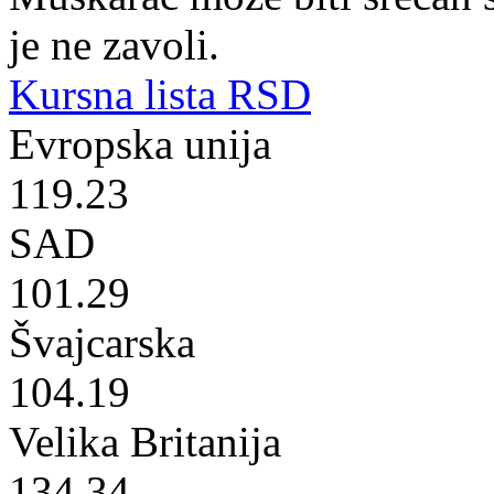
je ne zavoli.
Kursna lista RSD
Evropska unija
119.23
SAD
101.29
Švajcarska
104.19
Velika Britanija
134.34