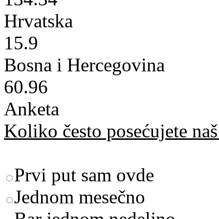
Hrvatska
15.9
Bosna i Hercegovina
60.96
Anketa
Koliko često posećujete naš 
Prvi put sam ovde
Jednom mesečno
Bar jednom nedeljno