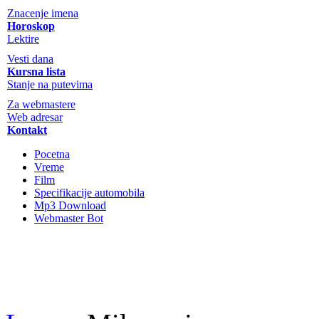
Znacenje imena
Horoskop
Lektire
Vesti dana
Kursna lista
Stanje na putevima
Za webmastere
Web adresar
Kontakt
Pocetna
Vreme
Film
Specifikacije automobila
Mp3 Download
Webmaster Bot