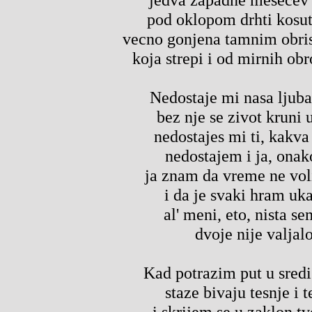
pod oklopom drhti kosut
vecno gonjena tamnim obri
koja strepi i od mirnih ob
Nedostaje mi nasa ljuba
bez nje se zivot kruni 
nedostajes mi ti, kakva 
nedostajem i ja, onak
ja znam da vreme ne vol
i da je svaki hram uka
al' meni, eto, nista s
dvoje nije valjal
Kad potrazim put u sredi
staze bivaju tesnje i t
i skrijem se u zaklon t