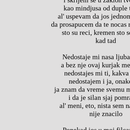
kao mindjusa od duple 
al' uspevam da jos jedno
da prosapucem da te nocas 
sto su reci, kremen sto s
kad tad
Nedostaje mi nasa ljuba
a bez nje ovaj kurjak m
nedostajes mi ti, kakva 
nedostajem i ja, onak
ja znam da vreme svemu m
i da je silan sjaj pomr
al' meni, eto, nista sem 
nije znacilo
Ponekad jos u moj filcan