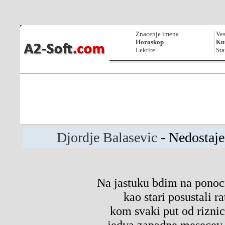
Znacenje imena
Ves
Horoskop
Kur
Lektire
Sta
Djordje Balasevic
- Nedostaje
Na jastuku bdim na ponocn
kao stari posustali ra
kom svaki put od rizni
jedva zapadne mesecev 