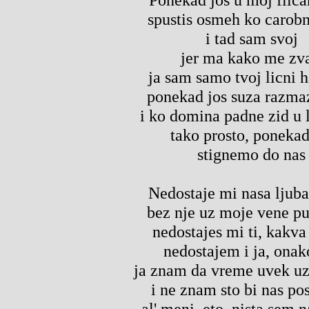
spustis osmeh ko carobn
i tad sam svoj
jer ma kako me zva
ja sam samo tvoj licni h
ponekad jos suza razmaz
i ko domina padne zid u l
tako prosto, ponekad
stignemo do nas
Nedostaje mi nasa ljuba
bez nje uz moje vene pu
nedostajes mi ti, kakva 
nedostajem i ja, onak
ja znam da vreme uvek u
i ne znam sto bi nas po
al' meni, eto, nista sem 