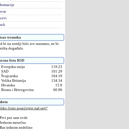
formacije
uvar
cevi
eli
sao trenutka
d bi na zemlji bilo sve razumno, ne bi
 ništa događalo.
rsna lista RSD
Evropska unija
119.23
SAD
101.29
Švajcarska
104.19
Velika Britanija
134.34
Hrvatska
15.9
Bosna i Hercegovina
60.96
nketa
liko često posećujete naš sajt?
Prvi put sam ovde
Jednom mesečno
Bar jednom nedeljno