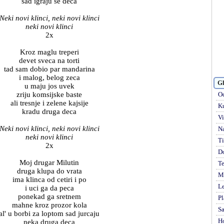
sad igraju se deca
Neki novi klinci, neki novi klinci
neki novi klinci
2x
Kroz maglu treperi
devet sveca na torti
tad sam dobio par mandarina
i malog, belog zeca
Gl
u maju jos uvek
zriju komsijske baste
Od
ali tresnje i zelene kajsije
Ku
kradu druga deca
Vi
Neki novi klinci, neki novi klinci
Na
neki novi klinci
Ti
2x
D
Moj drugar Milutin
Te
druga klupa do vrata
Mi
ima klinca od cetiri i po
Le
i uci ga da peca
ponekad ga sretnem
Pl
mahne kroz prozor kola
S
al' u borbi za loptom sad jurcaju
H
neka druga deca