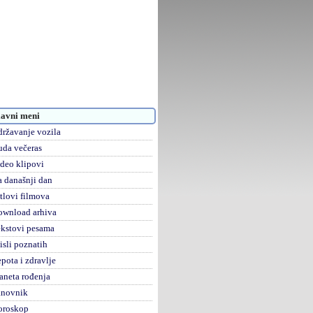
avni meni
ržavanje vozila
da večeras
deo klipovi
 današnji dan
tlovi filmova
ownload arhiva
kstovi pesama
sli poznatih
pota i zdravlje
aneta rođenja
anovnik
oroskop