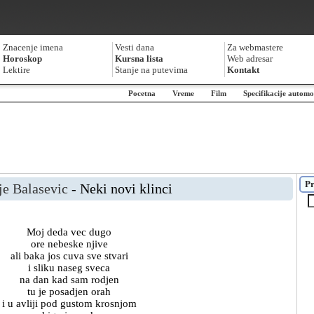
Znacenje imena
Vesti dana
Za webmastere
Horoskop
Kursna lista
Web adresar
Lektire
Stanje na putevima
Kontakt
Pocetna
Vreme
Film
Specifikacije automo
Pr
je Balasevic
- Neki novi klinci
Moj deda vec dugo
ore nebeske njive
ali baka jos cuva sve stvari
i sliku naseg sveca
na dan kad sam rodjen
tu je posadjen orah
i u avliji pod gustom krosnjom