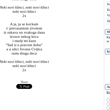
In
Neki novi klinci, neki novi klinci
K
neki novi klinci
Vi
2x
Du
A ja, ja se kockam
s' prevarantom zivotom
Mi
iz rukava on svakoga dana
izvuce nekog keca
Ka
i stariji mi kazu
se
"Sad si u pravom dobu"
a u ulici Jovana Cvijica
Ku
rastu druga deca
Neki novi klinci, neki novi klinci
neki novi klinci
2x
Share
A
Ko