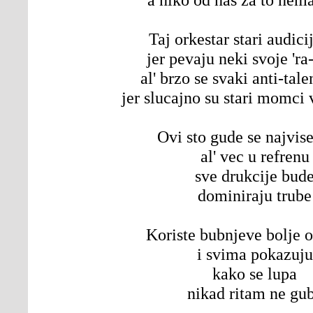
Taj orkestar stari audici
jer pevaju neki svoje 'ra-
al' brzo se svaki anti-tale
jer slucajno su stari momci 
Ovi sto gude se najvise
al' vec u refrenu
sve drukcije bud
dominiraju trube
Koriste bubnjeve bolje 
i svima pokazuju
kako se lupa
nikad ritam ne gu