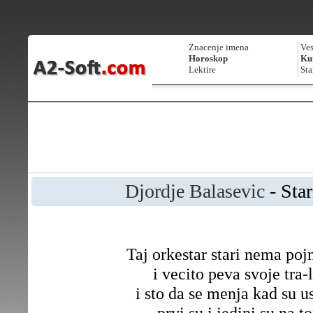
Znacenje imena
Ves
Horoskop
Kur
Lektire
Sta
Djordje Balasevic
- Star
Taj orkestar stari nema poj
i vecito peva svoje tra-l
i sto da se menja kad su us
prvi su i jedini su na to