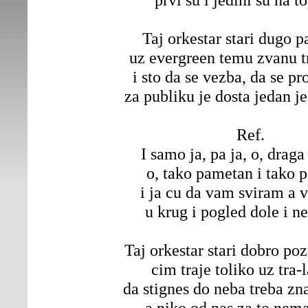
Taj orkestar stari dugo pa
uz evergreen temu zvanu tr
i sto da se vezba, da se pro
za publiku je dosta jedan je
Ref.
I samo ja, pa ja, o, drag
o, tako pametan i tako p
i ja cu da vam sviram a v
u krug i pogled dole i ne
Taj orkestar stari dobro poz
cim traje toliko uz tra-l
da stignes do neba treba zna
a niko od nas za to nem