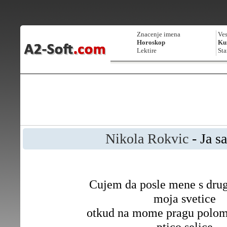
Znacenje imena
Ves
Horoskop
Kur
Lektire
Sta
Nikola Rokvic
- Ja s
Cujem da posle mene s drug
moja svetice
otkud na mome pragu poloml
ptico selice