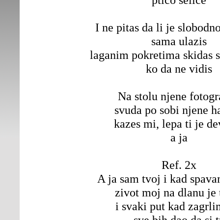
I ne pitas da li je slobodn
sama ulazis
laganim pokretima skidas s
ko da ne vidis
Na stolu njene fotogr
svuda po sobi njene ha
kazes mi, lepa ti je d
a ja
Ref. 2x
A ja sam tvoj i kad spav
zivot moj na dlanu je
i svaki put kad zagrli
sve bih dao da si 