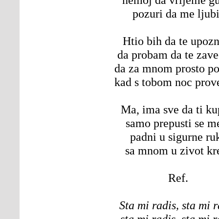
pozuri da me ljub
Htio bih da te upoz
da probam da te zav
da za mnom prosto po
kad s tobom noc pro
Ma, ima sve da ti k
samo prepusti se m
padni u sigurne ru
sa mnom u zivot kr
Ref.
Sta mi radis, sta mi r
sta mi radis, sta mi r