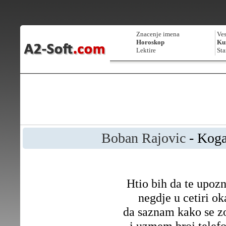
Znacenje imena
Ves
Horoskop
Kur
Lektire
Sta
Boban Rajovic
- Koga 
Htio bih da te upoz
negdje u cetiri ok
da saznam kako se z
i uzmem broj telef