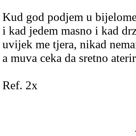
Kud god podjem u bijelome 
i kad jedem masno i kad drz
uvijek me tjera, nikad nem
a muva ceka da sretno ateri
Ref. 2x