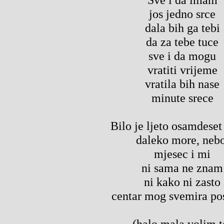
jos jedno srce
dala bih ga tebi
da za tebe tuce
sve i da mogu
vratiti vrijeme
vratila bih nase
minute srece
Bilo je ljeto osamdeset
daleko more, nebo
mjesec i mi
ni sama ne znam
ni kako ni zasto
centar mog svemira pos
(halo mala volim t