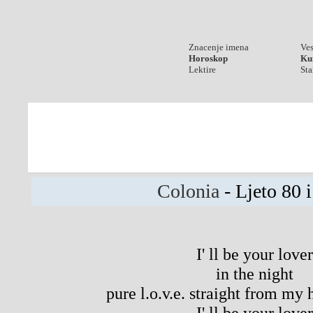
Znacenje imena
Ves
Horoskop
Kur
Lektire
Sta
Colonia
- Ljeto 80 
I' ll be your lover
in the night
pure l.o.v.e. straight from my 
I' ll be your lover