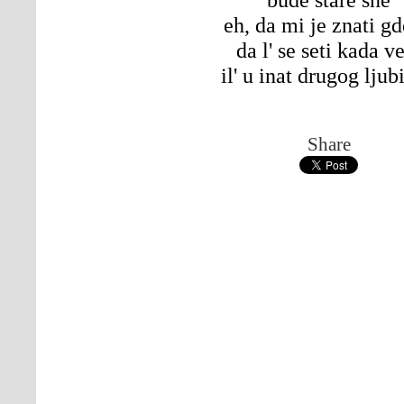
eh, da mi je znati gd
da l' se seti kada v
il' u inat drugog ljub
Share