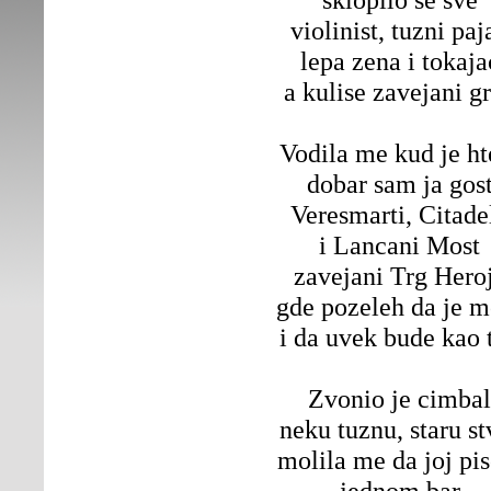
violinist, tuzni paj
lepa zena i tokaja
a kulise zavejani g
Vodila me kud je ht
dobar sam ja gos
Veresmarti, Citade
i Lancani Most
zavejani Trg Hero
gde pozeleh da je m
i da uvek bude kao 
Zvonio je cimbal
neku tuznu, staru st
molila me da joj pi
jednom bar