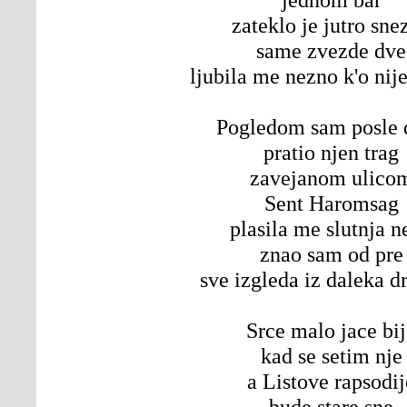
zateklo je jutro sne
same zvezde dve
ljubila me nezno k'o nij
Pogledom sam posle 
pratio njen trag
zavejanom ulico
Sent Haromsag
plasila me slutnja n
znao sam od pre
sve izgleda iz daleka d
Srce malo jace bi
kad se setim nje
a Listove rapsodij
bude stare sne