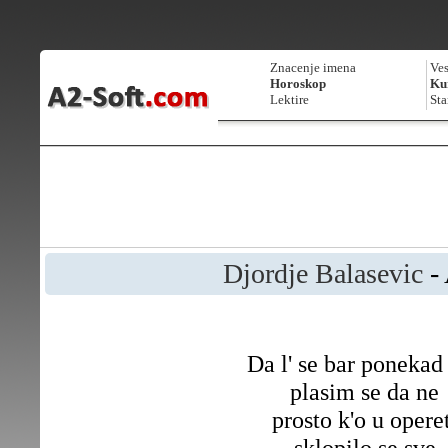
Znacenje imena
Ves
Horoskop
Kur
Lektire
Sta
Djordje Balasevic
- 
Da l' se bar ponekad 
plasim se da ne
prosto k'o u opere
sklopilo se sve