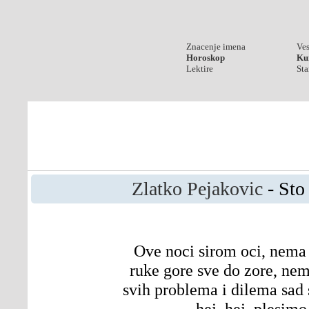
Znacenje imena
Ves
Horoskop
Kur
Lektire
Sta
Zlatko Pejakovic
- Sto
Ove noci sirom oci, nema
ruke gore sve do zore, ne
svih problema i dilema sad 
hej, hej, plesimo