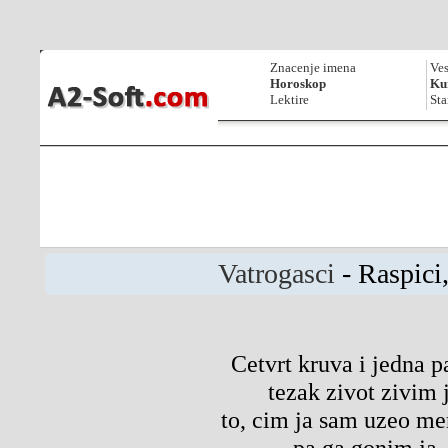
Znacenje imena
Ves
Horoskop
Kur
Lektire
Sta
Vatrogasci
- Raspici,
Cetvrt kruva i jedna p
tezak zivot zivim 
to, cim ja sam uzeo me
pa ga gonim ja