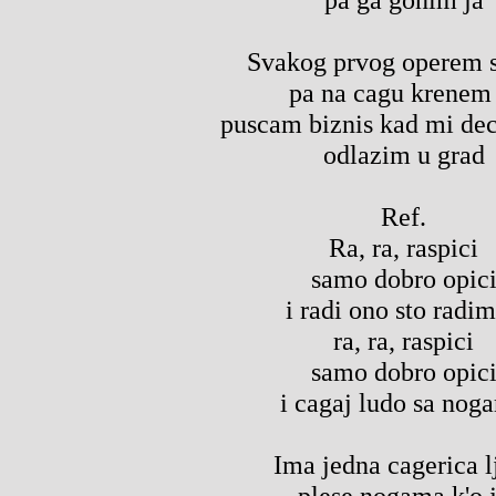
Svakog prvog operem s
pa na cagu krenem 
puscam biznis kad mi dec
odlazim u grad
Ref.
Ra, ra, raspici
samo dobro opic
i radi ono sto radim
ra, ra, raspici
samo dobro opic
i cagaj ludo sa nog
Ima jedna cagerica l
plese nogama k'o 