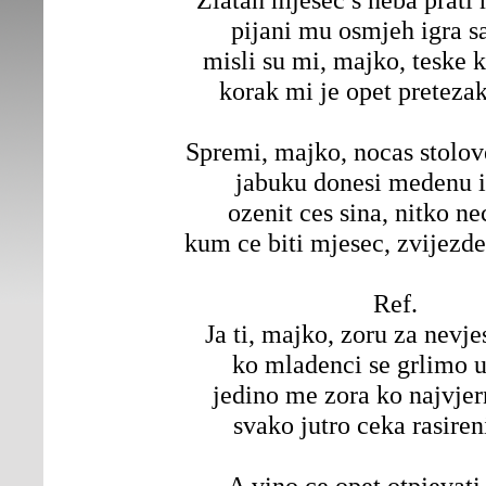
pijani mu osmjeh igra sa
misli su mi, majko, teske
korak mi je opet preteza
Spremi, majko, nocas stolov
jabuku donesi medenu i
ozenit ces sina, nitko ne
kum ce biti mjesec, zvijezde 
Ref.
Ja ti, majko, zoru za nevj
ko mladenci se grlimo u
jedino me zora ko najvjer
svako jutro ceka rasiren
A vino ce opet otpjevat