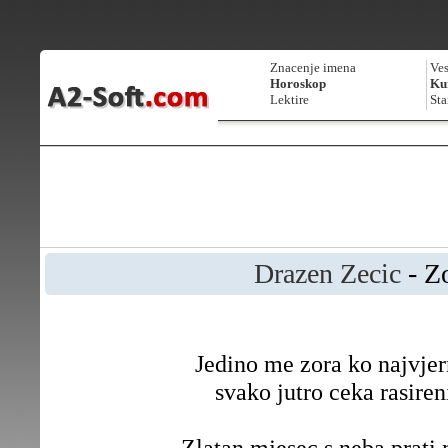
Znacenje imena
Ves
Horoskop
Kur
Lektire
Sta
Drazen Zecic
- Z
Jedino me zora ko najvjer
svako jutro ceka rasiren
Zlatan mjesec s neba prati