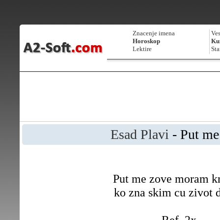
Znacenje imena
Ves
Horoskop
Kur
Lektire
Sta
Esad Plavi
- Put me
Put me zove moram kr
ko zna skim cu zivot d
Ref. 2x