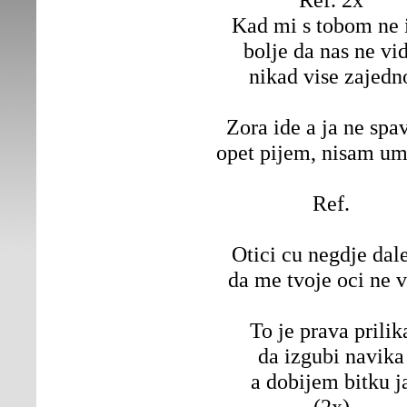
Kad mi s tobom ne 
bolje da nas ne vi
nikad vise zajedn
Zora ide a ja ne sp
opet pijem, nisam u
Ref.
Otici cu negdje dal
da me tvoje oci ne 
To je prava prilik
da izgubi navika
a dobijem bitku j
(2x)