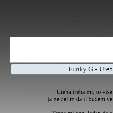
Znacenje imena
Ves
Horoskop
Kur
Lektire
Sta
Funky G
- Uteh
Uteha treba mi, to vise 
ja ne zelim da ti budem v
Treba mi dan, jedan da