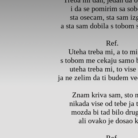
i da se pomirim sa so
sta osecam, sta sam iz
a sta sam dobila s tobom
Ref.
Uteha treba mi, a to mi 
s tobom me cekaju samo b
uteha treba mi, to vise 
ja ne zelim da ti budem v
Znam kriva sam, sto 
nikada vise od tebe ja 
mozda bi tad bilo dru
ali ovako je dosao k
Ref.