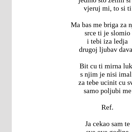
vjeruj mi, to si ti
Ma bas me briga za n
srce ti je slomio
i tebi iza ledja
drugoj ljubav dav
Bit cu ti mirna lu
s njim je nisi ima
za tebe ucinit cu s
samo poljubi me
Ref.
Ja cekao sam te
sve ove godine