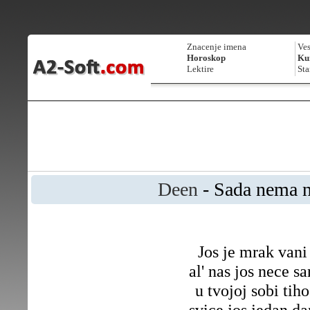
Znacenje imena
Ves
Horoskop
Kur
Lektire
Sta
Deen
- Sada nema 
Jos je mrak vani
al' nas jos nece sa
u tvojoj sobi tiho
svice jos jedan da