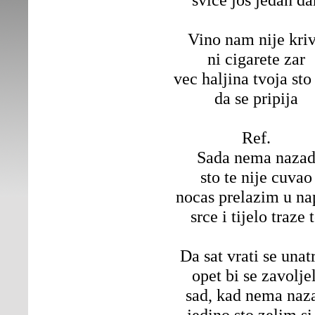
Vino nam nije kri
ni cigarete zar
vec haljina tvoja sto
da se pripija
Ref.
Sada nema naza
sto te nije cuvao
nocas prelazim u na
srce i tijelo traze 
Da sat vrati se unat
opet bi se zavoljel
sad, kad nema naz
jedino sto zelim si 