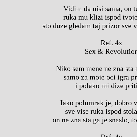
Vidim da nisi sama, on t
ruka mu klizi ispod tvoje
sto duze gledam taj prizor sve v
Ref. 4x
Sex & Revolutio
Niko sem mene ne zna sta 
samo za moje oci igra p
i polako mi dize prit
Iako polumrak je, dobro 
sve vise ruka ispod stol
on ne zna sta ga je snaslo, to
Ref. 4x