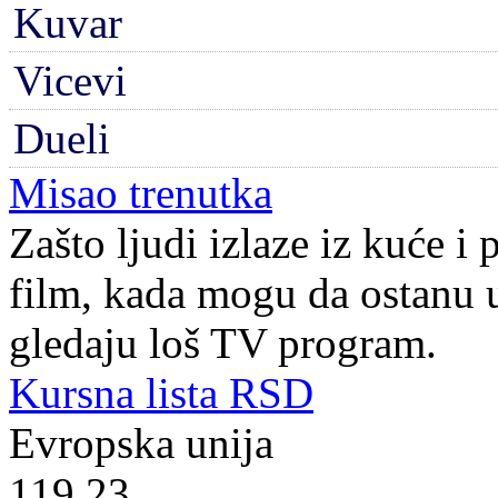
Kuvar
Vicevi
Dueli
Misao trenutka
Zašto ljudi izlaze iz kuće i 
film, kada mogu da ostanu
gledaju loš TV program.
Kursna lista RSD
Evropska unija
119.23