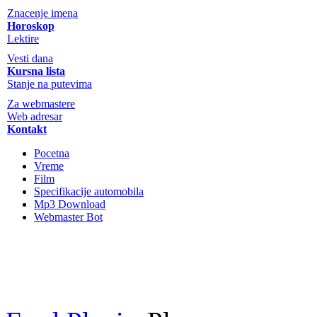
Znacenje imena
Horoskop
Lektire
Vesti dana
Kursna lista
Stanje na putevima
Za webmastere
Web adresar
Kontakt
Pocetna
Vreme
Film
Specifikacije automobila
Mp3 Download
Webmaster Bot