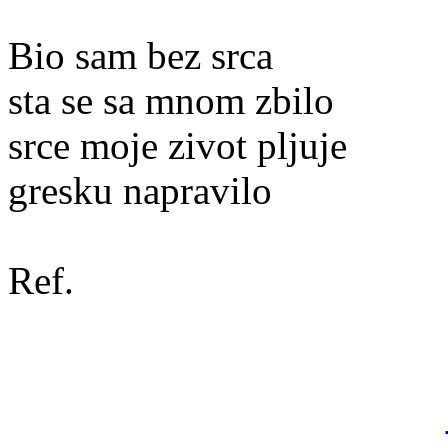
Bio sam bez srca
sta se sa mnom zbilo
srce moje zivot pljuje
gresku napravilo
Ref.