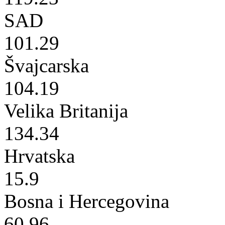
SAD
101.29
Švajcarska
104.19
Velika Britanija
134.34
Hrvatska
15.9
Bosna i Hercegovina
60.96