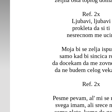
Ref. 2x
Ljubavi, ljubavi
prokleta da si ti
nesrecnom me uci
Moja bi se zelja ispu
samo kad bi sincica r
da docekam da me zov
da ne budem celog vek
Ref. 2x
Pesme pevam, al' mi se 
svega imam, ali srece
cemu zlato, kome da g