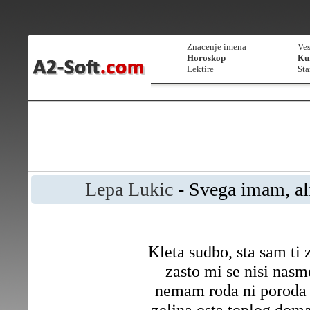
Znacenje imena
Ves
Horoskop
Kur
Lektire
Sta
Lepa Lukic
- Svega imam, al
Kleta sudbo, sta sam ti 
zasto mi se nisi nasm
nemam roda ni poroda
zeljna osta toplog dom