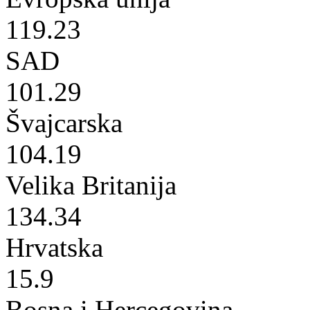
119.23
SAD
101.29
Švajcarska
104.19
Velika Britanija
134.34
Hrvatska
15.9
Bosna i Hercegovina