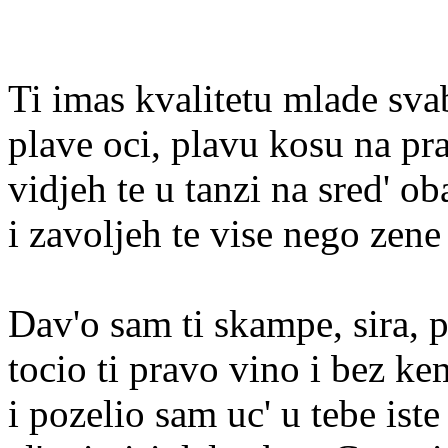
Ti imas kvalitetu mlade sva
plave oci, plavu kosu na p
vidjeh te u tanzi na sred' ob
i zavoljeh te vise nego zen
Dav'o sam ti skampe, sira, p
tocio ti pravo vino i bez ke
i pozelio sam uc' u tebe ist