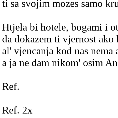
ti sa svojim mozes samo k
Htjela bi hotele, bogami i o
da dokazem ti vjernost ako 
al' vjencanja kod nas nema
a ja ne dam nikom' osim Ant
Ref.
Ref. 2x