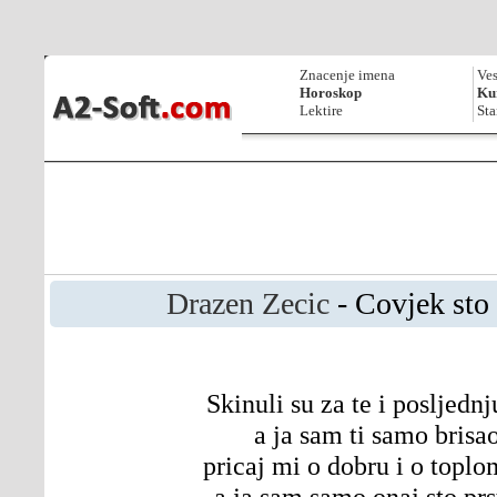
Znacenje imena
Ves
Horoskop
Kur
Lektire
Sta
Drazen Zecic
- Covjek sto 
Skinuli su za te i posljedn
a ja sam ti samo brisa
pricaj mi o dobru i o topl
a ja sam samo onaj sto prs