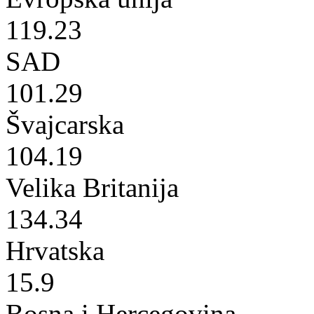
119.23
SAD
101.29
Švajcarska
104.19
Velika Britanija
134.34
Hrvatska
15.9
Bosna i Hercegovina