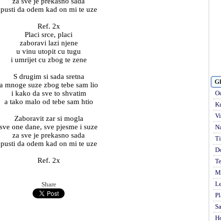
za sve je prekasno sada
pusti da odem kad on mi te uze
Ref. 2x
Placi srce, placi
zaboravi lazi njene
u vinu utopit cu tugu
i umrijet cu zbog te zene
S drugim si sada sretna
Gl
a mnoge suze zbog tebe sam lio
i kako da sve to shvatim
Od
a tako malo od tebe sam htio
Ku
Vi
Zaboravit zar si mogla
sve one dane, sve pjesme i suze
Na
za sve je prekasno sada
Ti
pusti da odem kad on mi te uze
D
Ref. 2x
Te
Mi
Le
Share
Pl
S
H