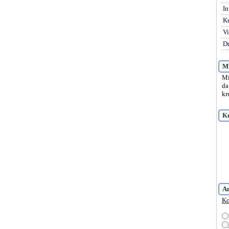
In
K
Vi
Du
Mi
Mi
da
kr
Ku
A
Ko