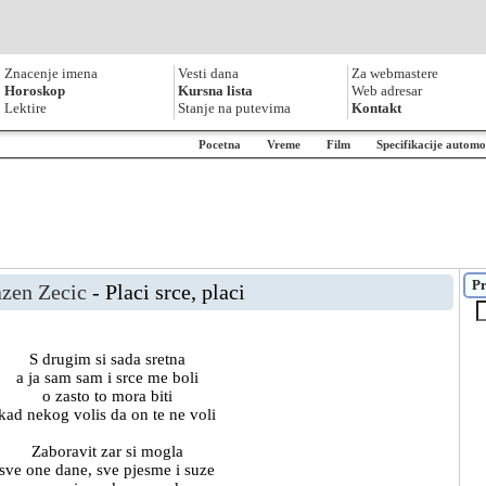
Znacenje imena
Vesti dana
Za webmastere
Horoskop
Kursna lista
Web adresar
Lektire
Stanje na putevima
Kontakt
Pocetna
Vreme
Film
Specifikacije automo
Pr
zen Zecic
- Placi srce, placi
S drugim si sada sretna
a ja sam sam i srce me boli
o zasto to mora biti
kad nekog volis da on te ne voli
Zaboravit zar si mogla
sve one dane, sve pjesme i suze