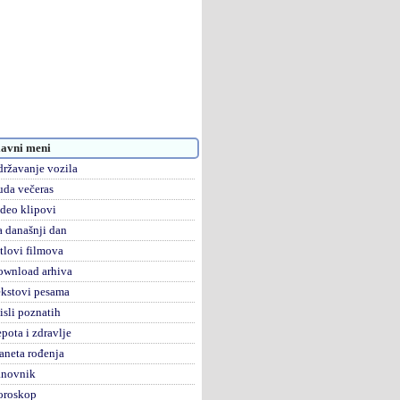
avni meni
ržavanje vozila
da večeras
deo klipovi
 današnji dan
tlovi filmova
ownload arhiva
kstovi pesama
sli poznatih
pota i zdravlje
aneta rođenja
anovnik
oroskop