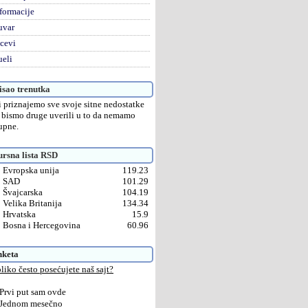
formacije
uvar
cevi
eli
sao trenutka
 priznajemo sve svoje sitne nedostatke
 bismo druge uverili u to da nemamo
upne.
rsna lista RSD
Evropska unija
119.23
SAD
101.29
Švajcarska
104.19
Velika Britanija
134.34
Hrvatska
15.9
Bosna i Hercegovina
60.96
nketa
liko često posećujete naš sajt?
Prvi put sam ovde
Jednom mesečno