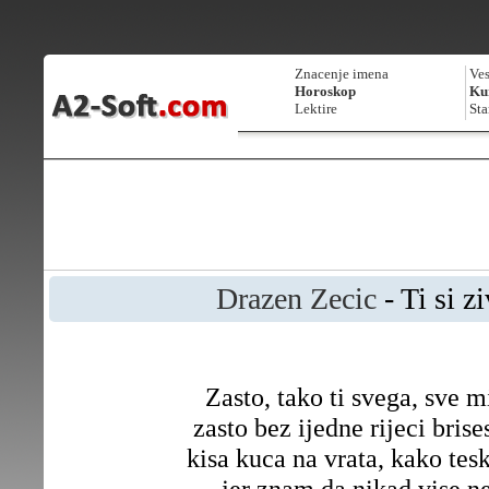
Znacenje imena
Ves
Horoskop
Kur
Lektire
Sta
Drazen Zecic
- Ti si z
Zasto, tako ti svega, sve m
zasto bez ijedne rijeci brise
kisa kuca na vrata, kako tes
jer znam da nikad vise ne