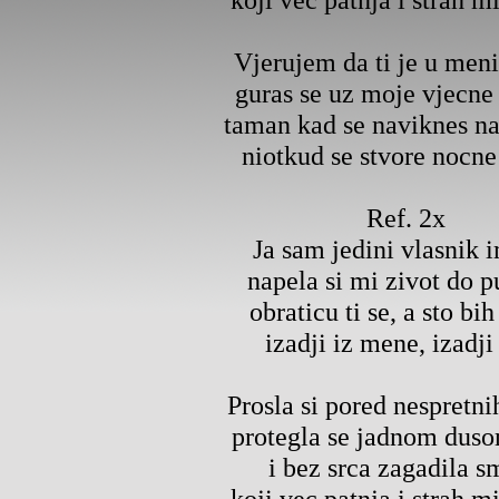
Vjerujem da ti je u meni
guras se uz moje vjecne
taman kad se naviknes na
niotkud se stvore nocne
Ref. 2x
Ja sam jedini vlasnik 
napela si mi zivot do 
obraticu ti se, a sto bi
izadji iz mene, izadji
Prosla si pored nespretni
protegla se jadnom dus
i bez srca zagadila s
koji vec patnja i strah m