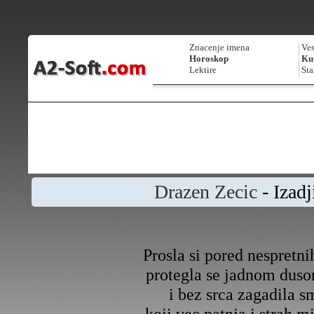
Znacenje imena
Ves
Horoskop
Kur
Lektire
Sta
Drazen Zecic
- Izadj
Prosla si pored nespretni
protegla se jadnom dus
i bez srca zagadila s
koji vec patnja i strah m