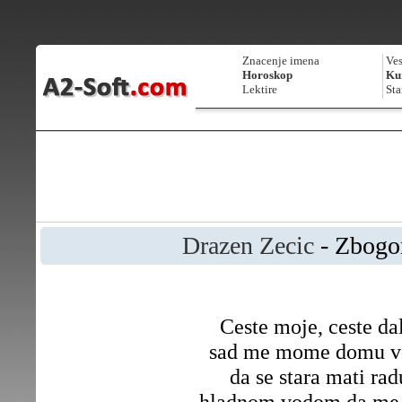
Znacenje imena
Ves
Horoskop
Kur
Lektire
Sta
Drazen Zecic
- Zbogo
Ceste moje, ceste da
sad me mome domu v
da se stara mati rad
hladnom vodom da me